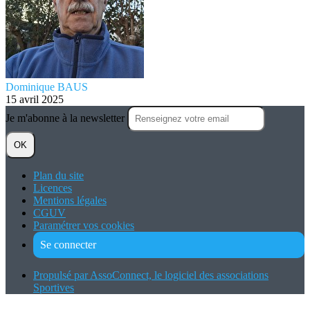
Dominique BAUS
15 avril 2025
Je m'abonne à la newsletter
OK
Plan du site
Licences
Mentions légales
CGUV
Paramétrer vos cookies
Se connecter
Propulsé par AssoConnect, le logiciel des associations
Sportives