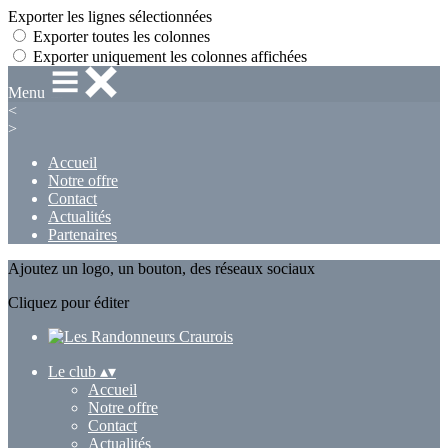
Exporter les lignes sélectionnées
Exporter toutes les colonnes
Exporter uniquement les colonnes affichées
Menu
<
>
Accueil
Notre offre
Contact
Actualités
Partenaires
Ajoutez un logo, un bouton, des réseaux sociaux
Cliquez pour éditer
Le club
▴
▾
Accueil
Notre offre
Contact
Actualités