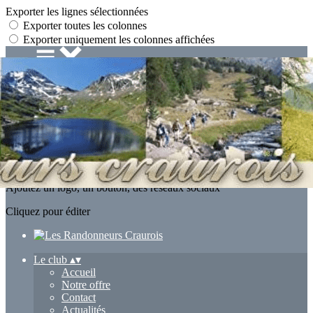
Exporter les lignes sélectionnées
Exporter toutes les colonnes
Exporter uniquement les colonnes affichées
Menu
<
>
Accueil
Notre offre
Contact
Actualités
Partenaires
Ajoutez un logo, un bouton, des réseaux sociaux
Cliquez pour éditer
Le club
▴
▾
Accueil
Notre offre
Contact
Actualités