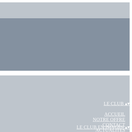
LE CLUB
▴
▾
ACCUEIL
NOTRE OFFRE
CONTACT
LE CLUB EN IMAGES
▴
▾
ACTUALITÉS